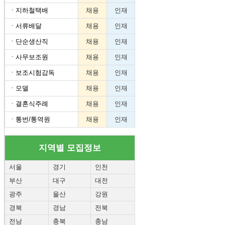
ㆍ
지하철택배
채용
인재
ㆍ
서류배달
채용
인재
ㆍ
단순생산직
채용
인재
ㆍ
사무보조원
채용
인재
ㆍ
보조시험감독
채용
인재
ㆍ
모델
채용
인재
ㆍ
결혼식주례
채용
인재
ㆍ
통번/통역원
채용
인재
지역별 모집정보
서울
경기
인천
부산
대구
대전
광주
울산
강원
경북
경남
전북
전남
충북
충남