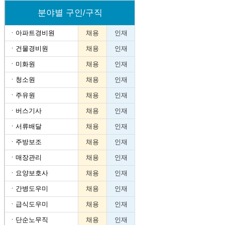
분야별 구인/구직
ㆍ
아파트경비원
채용
인재
ㆍ
건물경비원
채용
인재
ㆍ
미화원
채용
인재
ㆍ
청소원
채용
인재
ㆍ
주유원
채용
인재
ㆍ
버스기사
채용
인재
ㆍ
서류배달
채용
인재
ㆍ
주방보조
채용
인재
ㆍ
매장관리
채용
인재
ㆍ
요양보호사
채용
인재
ㆍ
간병도우미
채용
인재
ㆍ
급식도우미
채용
인재
ㆍ
단순노무직
채용
인재