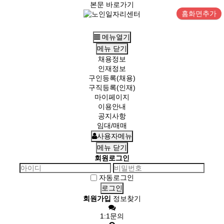
본문 바로가기
홈화면추가
메뉴열기
메뉴
닫기
채용정보
인재정보
구인등록(채용)
구직등록(인재)
마이페이지
이용안내
공지사항
임대/매매
사용자메뉴
메뉴
닫기
회원로그인
자동로그인
회원가입
정보찾기
1:1문의